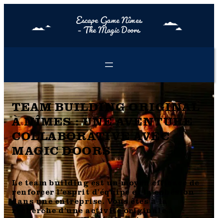
Escape Game Nîmes
– The Magic Doors
TEAM BUILDING ORIGINAL
À NÎMES : UNE AVENTURE
COLLABORATIVE AVEC
MAGIC DOORS
Le team building est un moyen efficace de
renforcer l’esprit d’équipe et la cohésion
dans une entreprise. Vous êtes à la
recherche d’une activité originale à