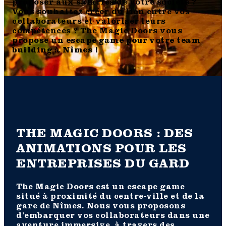
proposer aux salariés de votre société ?
Vous souhaitez créer du lien entre vos
collaborateurs et valoriser leurs
compétences ? The Magic Doors vous
propose un
escape game pour votre team
building à Nîmes
!
THE MAGIC DOORS : DES
ANIMATIONS POUR LES
ENTREPRISES DU GARD
The Magic Doors est un escape game
situé à proximité du centre-ville et de la
gare de Nîmes. Nous vous proposons
d’embarquer vos collaborateurs dans une