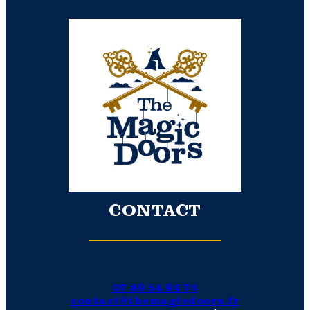
CONTACT
07 89 54 94 74
contact@themagicdoors.fr