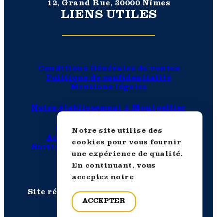
12, Grand Rue, 30000 Nîmes
LIENS UTILES
Conditions Générales de ventes
Politique de confidentialité
Mentions légales
Notre établissement à Montpellier
Sortie en famille Nimes
Notre site utilise des
Activité entre amis à Nimes
cookies pour vous fournir
Sortie originale en couple à Nimes
une expérience de qualité.
Teambuilding à Nîmes
En continuant, vous
acceptez notre
Site réalisé par
Quentin ROUSSEL
–
Collectif Sauvage
ACCEPTER