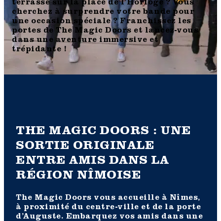
terrasse sur la place de l’Horloge ? Vous
cherchez à surprendre votre bande pour
une occasion spéciale ? Franchissez les
portes de The Magic Doors et lancez-vous
dans une aventure immersive et
trépidante !
THE MAGIC DOORS : UNE
SORTIE ORIGINALE
ENTRE AMIS DANS LA
RÉGION NÎMOISE
The Magic Doors vous accueille à Nîmes,
à proximité du centre-ville et de la porte
d’Auguste. Embarquez vos amis dans une