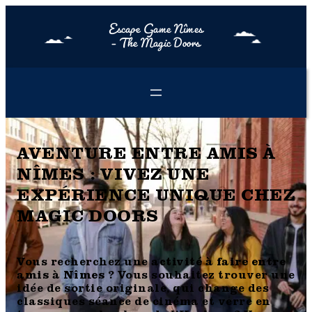
Escape Game Nîmes
– The Magic Doors
AVENTURE ENTRE AMIS À
NÎMES : VIVEZ UNE
EXPÉRIENCE UNIQUE CHEZ
MAGIC DOORS
Vous recherchez une
activité à faire entre
amis à Nîmes
? Vous souhaitez trouver une
idée de sortie originale, qui change des
classiques séance de cinéma et verre en